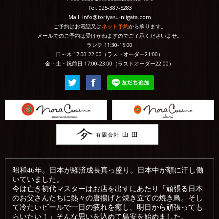
Tel. 025-387-5283
Mail. info@toriyasu-niigata.com
ご予約はお電話又は
ネット予約
から承ります。
メールでのご予約は受けかねますのでご了承くださいませ。
ランチ 11:30-15:00
日～木 17:00-22:00（ラストオーダー21:00）
金・土・祝前日 17:00-23:00（ラストオーダー22:00）
昭和46年。日本が経済成長真っ盛り。日本中が額に汗し働
いていました。
今は亡き初代マスターはお店を出すにあたり「頑張る日本
のお父さんたちに熱々の唐揚げと焼き立ての焼き鳥。そし
て冷たいビールで一日の疲れを癒し、明日から頑張っても
らいたい！」そんな思いを込めて鳥安を始めました。